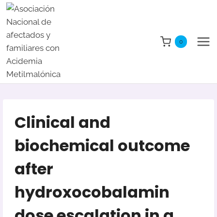
Saltar
al
contenido
0
Clinical and
biochemical outcome
after
hydroxocobalamin
dose escalation in a