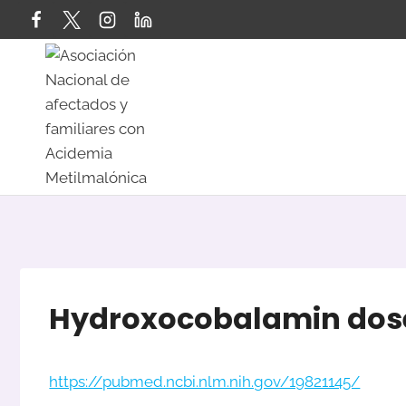
Saltar
al
contenido
Hydroxocobalamin dose 
https://pubmed.ncbi.nlm.nih.gov/19821145/