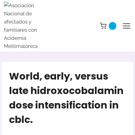
Saltar
al
contenido
0
World, early, versus
late hidroxocobalamin
dose intensification in
cblc.