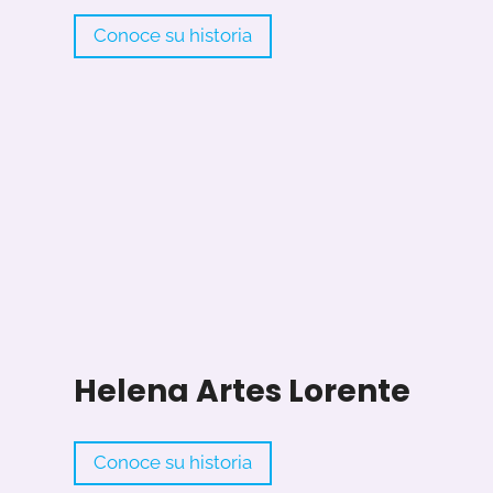
i
S
Conoce su historia
o
e
s
r
g
i
o
C
a
r
r
a
s
Helena Artes Lorente
c
o
H
Conoce su historia
e