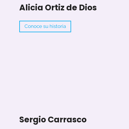
Alicia Ortiz de Dios
A
Conoce su historia
l
i
c
i
a
O
r
t
i
z
d
Sergio Carrasco
e
D