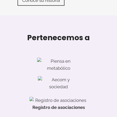
Conoce su historia
O
L
E
T
I
Pertenecemos a
N
N
º
1
Registro de asociaciones