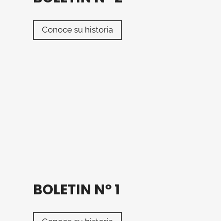
B
Conoce su historia
O
L
E
T
I
N
N
º
2
BOLETIN Nº 1
B