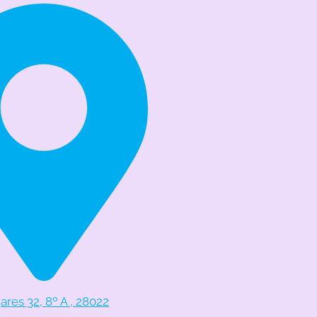
res 32, 8º A , 28022