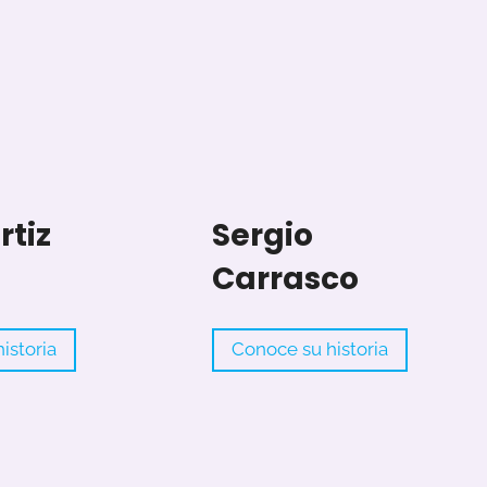
rtiz
Sergio
Carrasco
A
S
istoria
Conoce su historia
l
e
i
r
c
g
i
i