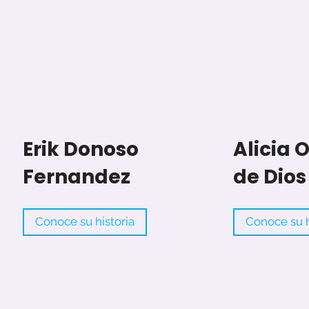
Erik Donoso
Alicia O
Fernandez
de Dios
E
Conoce su historia
Conoce su h
r
i
k
D