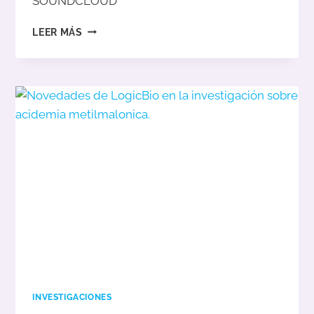
SOUNDCLOUD
PODCAST
LEER MÁS
DE
JOURNAL
OF
INHERITED
METABOLIC
DISEASE
CON
DR.CHUCK
VENDITTI.
INVESTIGACIONES