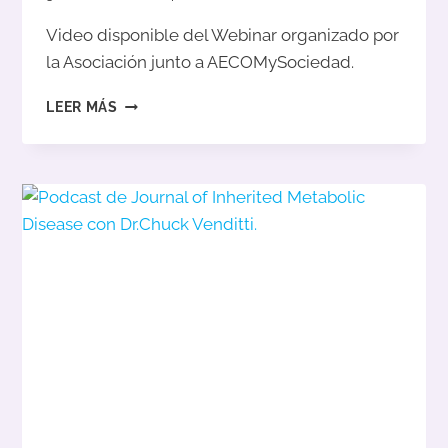
Video disponible del Webinar organizado por
la Asociación junto a AECOMySociedad.
WEBINAR
LEER MÁS
ACIMET
+
AECOM&SOCIEDAD
“ACIDEMIA
METILMALÓNICA
Y
DEFECTOS
DE
COBALAMINA”