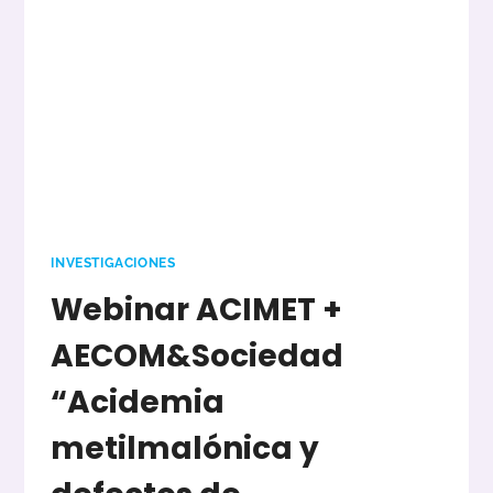
LAS
CCAA
EN
ESPAÑA
INVESTIGACIONES
Webinar ACIMET +
AECOM&Sociedad
“Acidemia
metilmalónica y