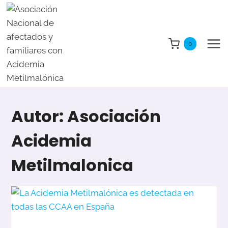
Saltar
al
contenido
0
Autor: Asociación
Acidemia
Metilmalonica