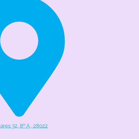
res 32, 8º A , 28022