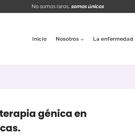
No somos raros,
somos únicos
Inicio
Nosotros
La enfermedad
 terapia génica en
cas.